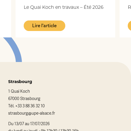
Le Quai Koch en travaux – Été 2026
R
Lire l'article
Strasbourg
1 Quai Koch
67000 Strasbourg
Tél.
+33 3 88 36 32 10
strasbourg@upe-alsace.fr
Du 13/07 au 17/07/2026