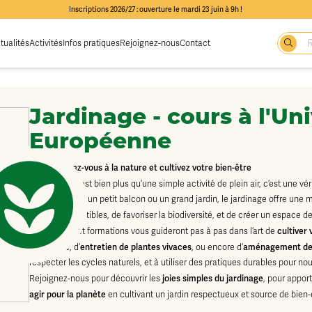
Inscriptions 2026/27 : ouverture le mardi 23 juin à 9h !
tualités
Activités
Infos pratiques
Rejoignez-nous
Contact
Jardinage - cours à l'Un
Européenne
Reconnectez-vous à la nature et cultivez votre bien-être
jardinage
Le
est bien plus qu’une simple activité de plein air, c’est une v
Que vous ayez un petit balcon ou un grand jardin, le jardinage offre une mu
plantes comestibles, de favoriser la biodiversité, et de créer un espace d
cultiver 
Nos ateliers et formations vous guideront pas à pas dans l’art de
biologique
entretien de plantes vivaces
aménagement de
, d’
, ou encore d’
respecter les cycles naturels, et à utiliser des pratiques durables pour nou
joies simples du jardinage
Rejoignez-nous pour découvrir les
, pour appor
agir pour la planète
en cultivant un jardin respectueux et source de bien-