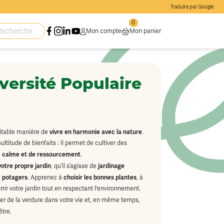
Traduire par Google
0
Mon compte
Mon panier
iversité Populaire
vivre en harmonie avec la nature
éritable manière de
.
ltitude de bienfaits : il permet de cultiver des
calme et de ressourcement
e
.
votre propre jardin
jardinage
, qu’il s’agisse de
 potagers
choisir les bonnes plantes
. Apprenez à
, à
rrir votre jardin tout en respectant l'environnement.
ter de la verdure dans votre vie et, en même temps,
être.