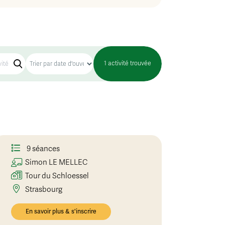
1 activité trouvée
9 séances
Simon
LE MELLEC
Tour du Schloessel
Strasbourg
En savoir plus & s'inscrire