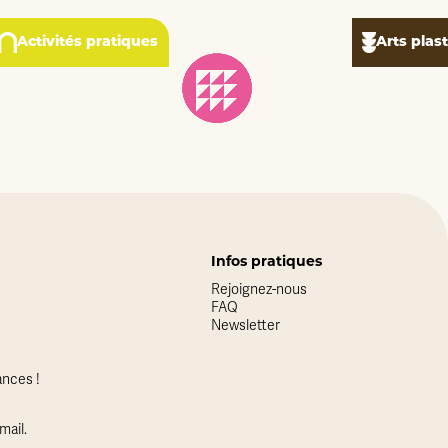
Activités pratiques
Arts plas
Infos pratiques
Rejoignez-nous
FAQ
Newsletter
nces !
mail.