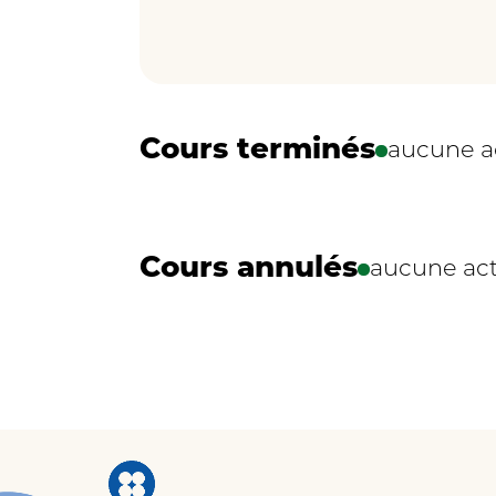
Cours terminés
aucune ac
Cours annulés
aucune act