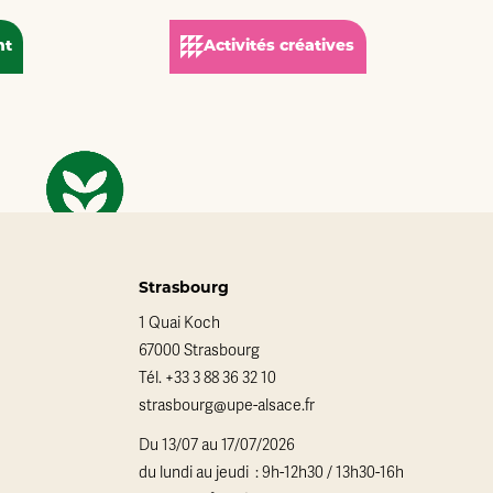
nt
Activités créatives
Strasbourg
1 Quai Koch
67000 Strasbourg
Tél.
+33 3 88 36 32 10
strasbourg@upe-alsace.fr
Du 13/07 au 17/07/2026
du lundi au jeudi : 9h-12h30 / 13h30-16h