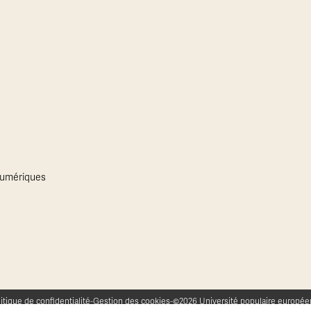
 numériques
s
©2026 Université populaire europé
itique de confidentialité
-
Gestion des cookies
-