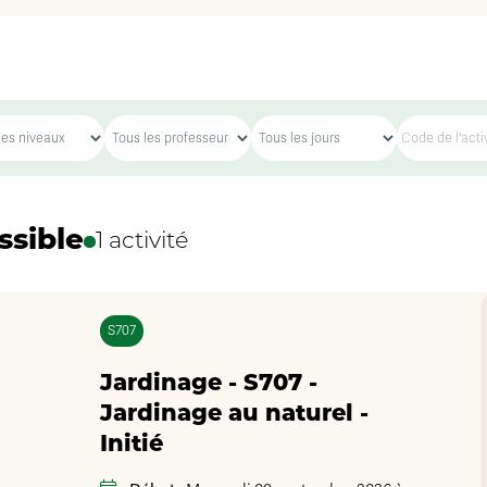
ssible
1 activité
S707
Jardinage - S707 -
Jardinage au naturel -
Initié