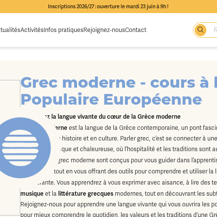
Inscriptions 2026/27 : ouverture le mardi 23 juin à 9h !
tualités
Activités
Infos pratiques
Rejoignez-nous
Contact
Grec moderne - cours à l
Populaire Européenne
Découvrez la langue vivante du cœur de la Grèce moderne
grec moderne
Le
est la langue de la Grèce contemporaine, un pont fascin
nation riche en histoire et en culture. Parler grec, c’est se connecter à 
société dynamique et chaleureuse, où l’hospitalité et les traditions sont 
Nos cours de grec moderne sont conçus pour vous guider dans l’apprenti
vocabulaire
tout en vous offrant des outils pour comprendre et utiliser la
vie courante. Vous apprendrez à vous exprimer avec aisance, à lire des t
musique
littérature grecques
et la
modernes, tout en découvrant les subti
Rejoignez-nous pour apprendre une langue vivante qui vous ouvrira les port
pour mieux comprendre le quotidien, les valeurs et les traditions d’une G