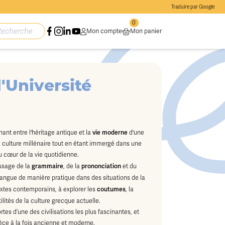
Traduire par Google
0
Mon compte
Mon panier
'Université
vie moderne
ant entre l'héritage antique et la
d'une
une culture millénaire tout en étant immergé dans une
au cœur de la vie quotidienne.
grammaire
prononciation
ssage de la
, de la
et du
 langue de manière pratique dans des situations de la
coutumes
extes contemporains, à explorer les
, la
lités de la culture grecque actuelle.
es d’une des civilisations les plus fascinantes, et
rèce à la fois ancienne et moderne.