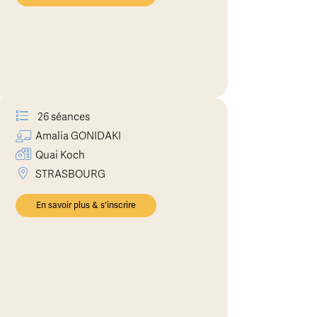
26 séances
Amalia
GONIDAKI
Quai Koch
STRASBOURG
En savoir plus & s'inscrire