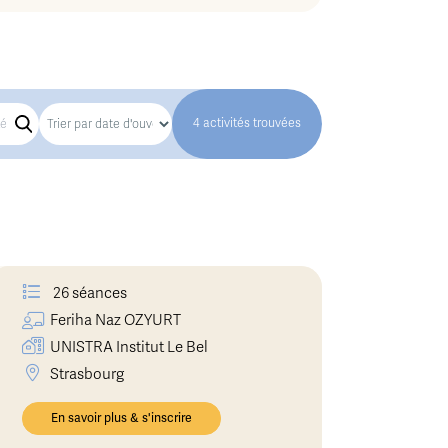
4 activités trouvées
26 séances
Feriha Naz
OZYURT
UNISTRA Institut Le Bel
Strasbourg
En savoir plus & s'inscrire