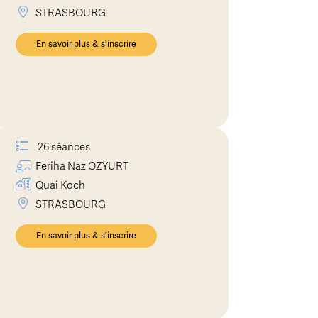
STRASBOURG
En savoir plus & s'inscrire
26 séances
Feriha Naz
OZYURT
Quai Koch
STRASBOURG
En savoir plus & s'inscrire