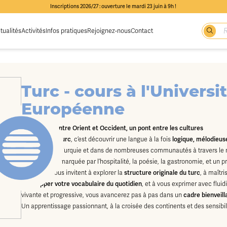
Inscriptions 2026/27 : ouverture le mardi 23 juin à 9h !
tualités
Activités
Infos pratiques
Rejoignez-nous
Contact
Turc - cours à l'Universi
Européenne
Une langue entre Orient et Occident, un pont entre les cultures
Apprendre le
turc
, c’est découvrir une langue à la fois
logique, mélodieuse
personnes en Turquie et dans de nombreuses communautés à travers le mo
chaleureuse
, marquée par l’hospitalité, la poésie, la gastronomie, et un p
Nos cours vous invitent à explorer la
structure originale du turc
, à maîtr
développer votre vocabulaire du quotidien
, et à vous exprimer avec flui
vivante et progressive, vous avancerez pas à pas dans un
cadre bienveilla
Un apprentissage passionnant, à la croisée des continents et des sensibil