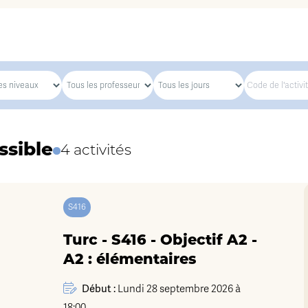
ssible
4 activités
S416
Turc - S416 - Objectif A2 -
A2 : élémentaires
Début :
Lundi 28 septembre 2026 à
18:00