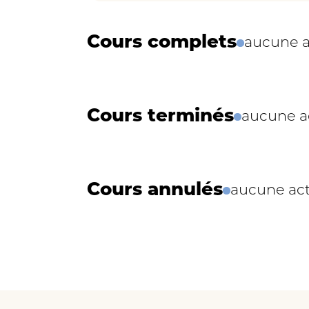
Cours complets
aucune a
Cours terminés
aucune ac
Cours annulés
aucune act