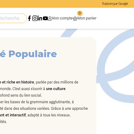
Traduire par Google
0
Mon compte
Mon panier
té Populaire
 et riche en histoire
, parlée par des millions de
nde. C’est aussi s’ouvrir à
une culture
rofond sens du lien social.
iser les bases de la grammaire agglutinante, à
dité dans des situations variées. Grâce à une approche
nt et interactif
, adapté à tous les niveaux.
ités.