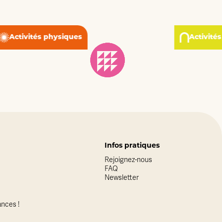
Activités physiques
Activité
Infos pratiques
Rejoignez-nous
FAQ
Newsletter
nces !