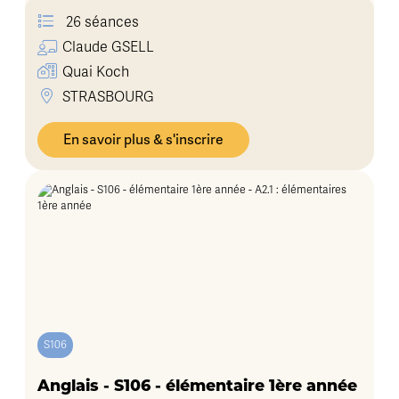
26 séances
Claude
GSELL
Quai Koch
STRASBOURG
En savoir plus & s'inscrire
S106
Anglais - S106 - élémentaire 1ère année