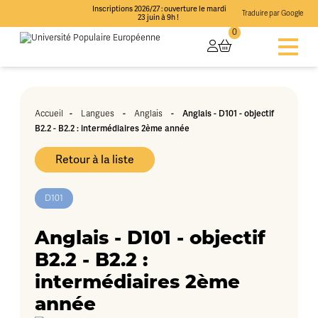
Inscriptions 2026/27 : ouverture le mardi
Traduire par Google
23 juin à 9h !
0
Accueil
-
Langues
-
Anglais
-
Anglais - D101 - objectif
B2.2 - B2.2 : intermédiaires 2ème année
Retour à la liste
D101
Anglais - D101 - objectif
B2.2 - B2.2 :
intermédiaires 2ème
année