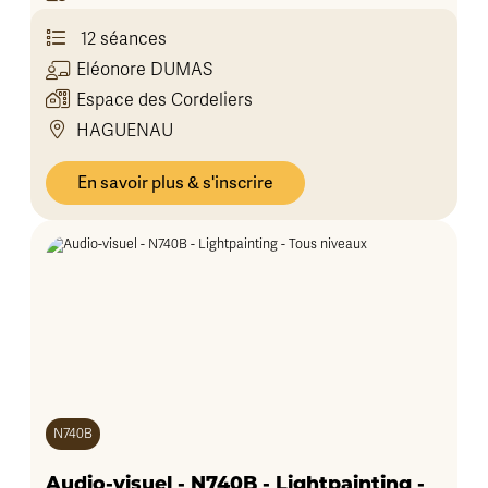
12 séances
Eléonore
DUMAS
Espace des Cordeliers
HAGUENAU
En savoir plus & s'inscrire
N740B
Audio-visuel - N740B - Lightpainting -