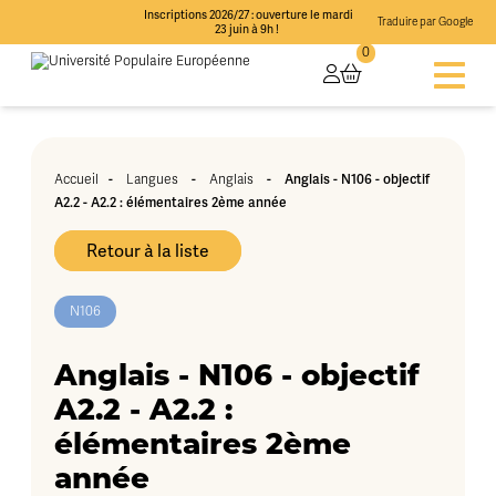
Inscriptions 2026/27 : ouverture le mardi
Traduire par Google
23 juin à 9h !
0
-
-
-
Anglais - N106 - objectif
Accueil
Langues
Anglais
A2.2 - A2.2 : élémentaires 2ème année
Retour à la liste
N106
Anglais - N106 - objectif
A2.2 - A2.2 :
élémentaires 2ème
année