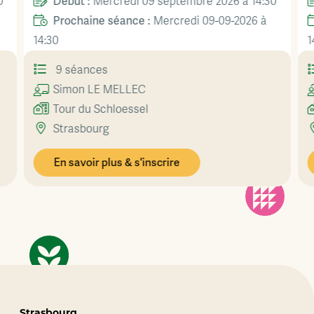
Début :
0
Mercredi 09 septembre 2026 à 14:30
Prochaine séance :
Mercredi 09-09-2026 à
14:30
1
9 séances
Simon
LE MELLEC
Tour du Schloessel
Strasbourg
En savoir plus & s'inscrire
Strasbourg