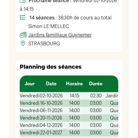
Prochaine séance :
Vendredi 02-10-2026
à 14:15
14 séances
: 38:30h de cours au total
Simon
LE MELLEC
Jardins familliaux Guynemer
STRASBOURG
Planning des séances
Jour
Date
Horaire
Durée
Li
Vendredi
02-10-2026
14:15
02:30
Jardins famill
Vendredi
16-10-2026
14:00
03:00
Quai Koch (Sa
Vendredi
06-11-2026
14:00
03:00
Quai Koch (Sa
Vendredi
20-11-2026
14:00
03:00
Quai Koch (Sa
Vendredi
04-12-2026
14:00
03:00
Quai Koch (Sa
Vendredi
22-01-2027
14:00
03:00
Quai Koch (Sa