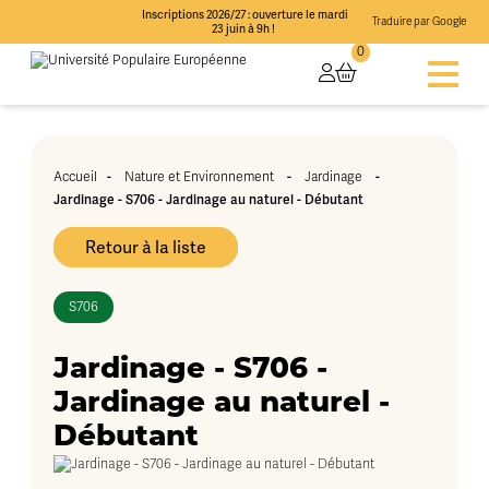
Inscriptions 2026/27 : ouverture le mardi
Traduire par Google
23 juin à 9h !
0
-
-
-
Accueil
Nature et Environnement
Jardinage
Jardinage - S706 - Jardinage au naturel - Débutant
Retour à la liste
S706
Jardinage - S706 -
Jardinage au naturel -
Débutant