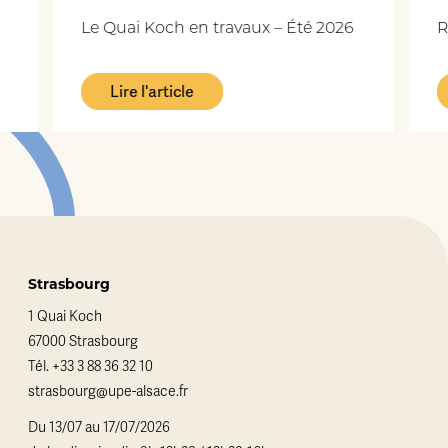
Le Quai Koch en travaux – Été 2026
Repla
Lire l'article
L
Strasbourg
1 Quai Koch
67000 Strasbourg
Tél.
+33 3 88 36 32 10
strasbourg@upe-alsace.fr
Du 13/07 au 17/07/2026