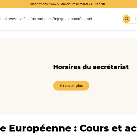
Inscriptions 2026/27 : ouverture le mardi 23 juin à 9h !
tualités
Activités
Infos pratiques
Rejoignez-nous
Contact
Horaires du secrétariat
En savoir plus
e Européenne : Cours et act