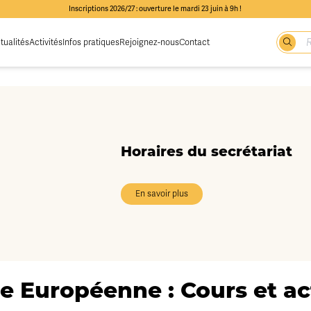
Inscriptions 2026/27 : ouverture le mardi 23 juin à 9h !
tualités
Activités
Infos pratiques
Rejoignez-nous
Contact
Horaires du secrétariat
En savoir plus
e Européenne : Cours et act