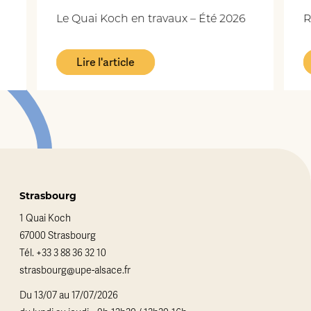
Le Quai Koch en travaux – Été 2026
Re
Lire l'article
Strasbourg
1 Quai Koch
67000 Strasbourg
Tél.
+33 3 88 36 32 10
strasbourg@upe-alsace.fr
Du 13/07 au 17/07/2026