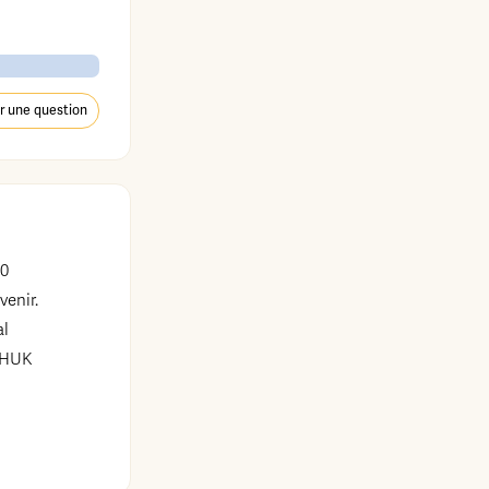
r une question
00
venir.
al
HUK