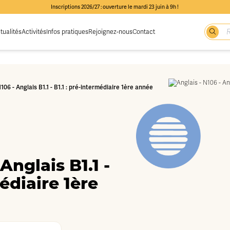
Inscriptions 2026/27 : ouverture le mardi 23 juin à 9h !
tualités
Activités
Infos pratiques
Rejoignez-nous
Contact
N106 - Anglais B1.1 - B1.1 : pré-intermédiaire 1ère année
Anglais B1.1 -
médiaire 1ère