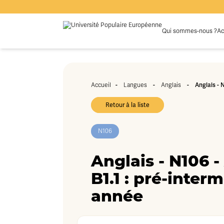
Qui sommes-nous ?
Ac
-
-
-
Anglais - 
Accueil
Langues
Anglais
Retour à la liste
N106
Anglais - N106 - 
B1.1 : pré-inter
année