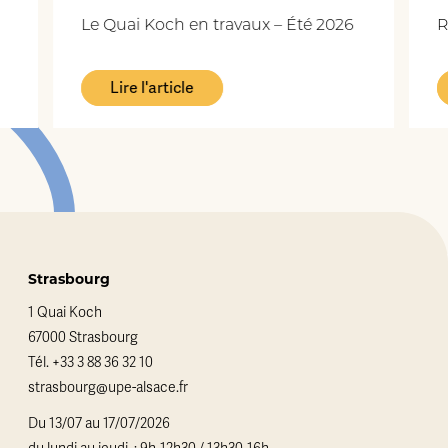
Le Quai Koch en travaux – Été 2026
R
Lire l'article
Strasbourg
1 Quai Koch
67000 Strasbourg
Tél.
+33 3 88 36 32 10
strasbourg@upe-alsace.fr
Du 13/07 au 17/07/2026