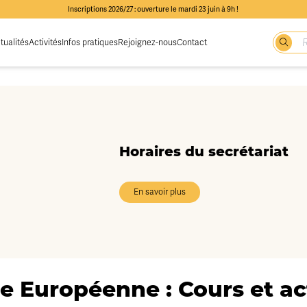
Inscriptions 2026/27 : ouverture le mardi 23 juin à 9h !
tualités
Activités
Infos pratiques
Rejoignez-nous
Contact
Horaires du secrétariat
En savoir plus
e Européenne : Cours et act