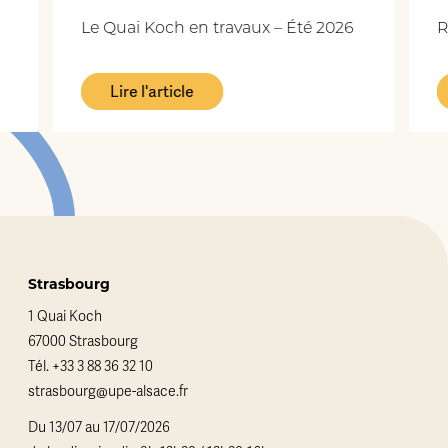
Le Quai Koch en travaux – Été 2026
R
Lire l'article
Strasbourg
1 Quai Koch
67000 Strasbourg
Tél.
+33 3 88 36 32 10
strasbourg@upe-alsace.fr
Du 13/07 au 17/07/2026