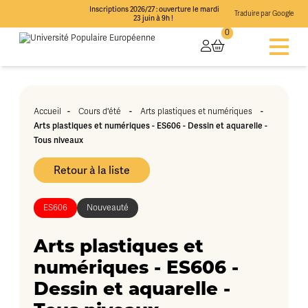
Inscriptions 2026/27 : ouverture le mardi
Traduire par Google
23 juin à 9h !
0
-
-
-
Accueil
Cours d'été
Arts plastiques et numériques
Arts plastiques et numériques - ES606 - Dessin et aquarelle -
Tous niveaux
Retour à la liste
ES606
Nouveauté
Arts plastiques et
numériques - ES606 -
Dessin et aquarelle -