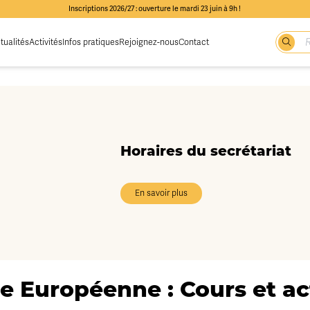
Inscriptions 2026/27 : ouverture le mardi 23 juin à 9h !
tualités
Activités
Infos pratiques
Rejoignez-nous
Contact
Horaires du secrétariat
En savoir plus
e Européenne : Cours et act