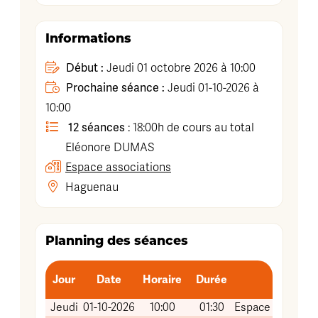
Informations
Début :
Jeudi 01 octobre 2026 à 10:00
Prochaine séance :
Jeudi 01-10-2026 à
10:00
12 séances
: 18:00h de cours au total
Eléonore
DUMAS
Espace associations
Haguenau
Planning des séances
Jour
Date
Horaire
Durée
Li
Jeudi
01-10-2026
10:00
01:30
Espace associati