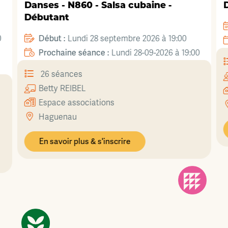
Danses - N860 - Salsa cubaine -
D
Débutant
0
Début :
Lundi 28 septembre 2026 à 19:00
Prochaine séance :
Lundi 28-09-2026 à 19:00
26 séances
Betty
REIBEL
Espace associations
Haguenau
En savoir plus & s'inscrire