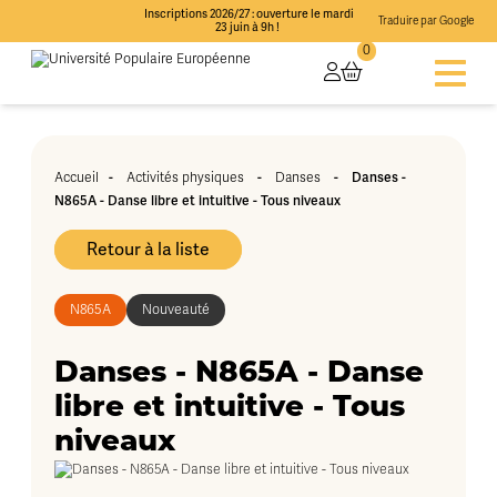
Inscriptions 2026/27 : ouverture le mardi
Traduire par Google
23 juin à 9h !
0
Accueil
-
Activités physiques
-
Danses
-
Danses -
N865A - Danse libre et intuitive - Tous niveaux
Retour à la liste
N865A
Nouveauté
Danses - N865A - Danse
libre et intuitive - Tous
niveaux