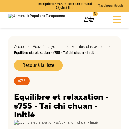
Inscriptions 2026/27 : ouverture le mardi
Traduire par Google
23 juin à 9h !
0
-
-
-
Accueil
Activités physiques
Equilibre et relaxation
Equilibre et relaxation - s755 - Taï chi chuan - Initié
Retour à la liste
s755
Equilibre et relaxation -
s755 - Taï chi chuan -
Initié