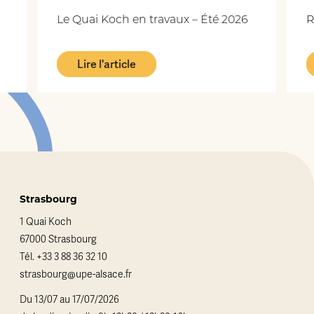
Le Quai Koch en travaux – Été 2026
R
Lire l'article
Strasbourg
1 Quai Koch
67000 Strasbourg
Tél.
+33 3 88 36 32 10
strasbourg@upe-alsace.fr
Du 13/07 au 17/07/2026