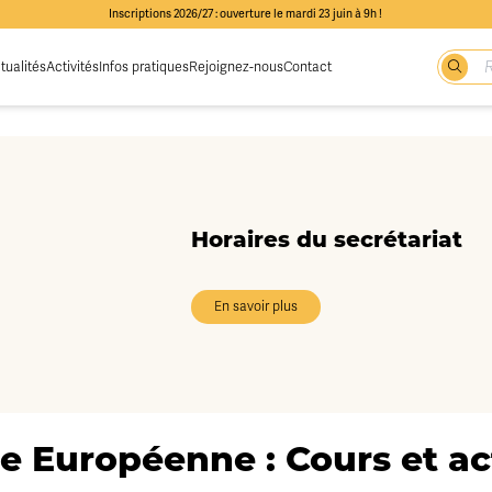
Inscriptions 2026/27 : ouverture le mardi 23 juin à 9h !
tualités
Activités
Infos pratiques
Rejoignez-nous
Contact
Horaires du secrétariat
En savoir plus
e Européenne : Cours et act