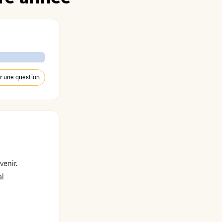
r une question
venir.
al