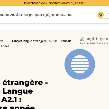
Inscriptions 2026/27 : ouverture le mardi 23 juin à 9h !
tualités
Activités
Infos pratiques
Rejoignez-nous
Contact
ère
-
Français langue étrangère - s510B - Français
e année
 étrangère -
s Langue
A2.1 :
ère année