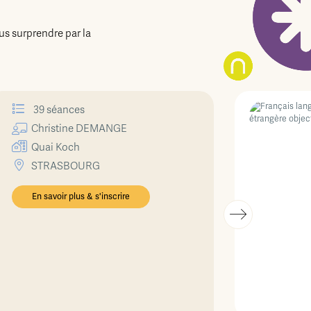
us surprendre par la
39 séances
Christine
DEMANGE
Quai Koch
STRASBOURG
En savoir plus & s'inscrire