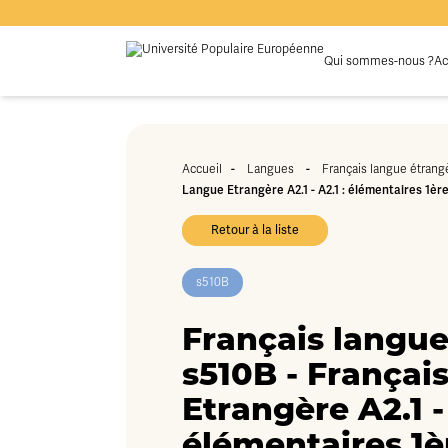
Qui sommes-nous ?
Ac
Accueil
-
Langues
-
Français langue étrang
Langue Etrangère A2.1 - A2.1 : élémentaires 1èr
Retour à la liste
s510B
Français langue
s510B - Françai
Etrangère A2.1 - 
élémentaires 1