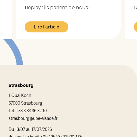
Replay : ils parlent de nous !
R
Lire l'article
Strasbourg
1 Quai Koch
67000 Strasbourg
Tél.
+33 3 88 36 32 10
strasbourg@upe-alsace.fr
Du 13/07 au 17/07/2026