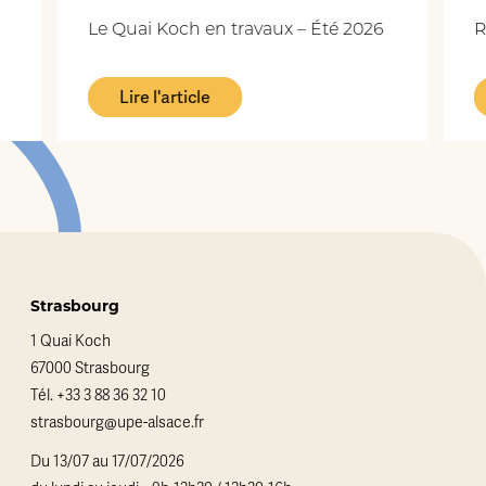
Le Quai Koch en travaux – Été 2026
Re
Lire l'article
Strasbourg
1 Quai Koch
67000 Strasbourg
Tél.
+33 3 88 36 32 10
strasbourg@upe-alsace.fr
Du 13/07 au 17/07/2026