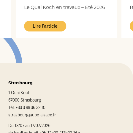
Le Quai Koch en travaux – Été 2026
Rep
Lire l'article
Strasbourg
1 Quai Koch
67000 Strasbourg
Tél.
+33 3 88 36 32 10
strasbourg@upe-alsace.fr
Du 13/07 au 17/07/2026