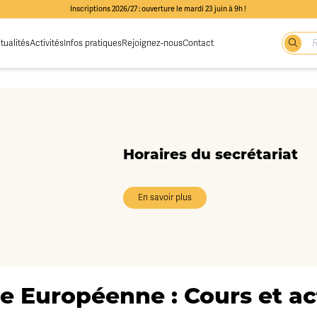
Inscriptions 2026/27 : ouverture le mardi 23 juin à 9h !
tualités
Activités
Infos pratiques
Rejoignez-nous
Contact
Horaires du secrétariat
En savoir plus
e Européenne : Cours et act