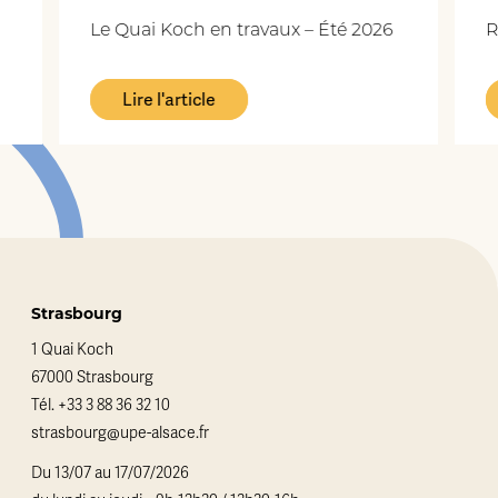
Le Quai Koch en travaux – Été 2026
R
Lire l'article
Strasbourg
1 Quai Koch
67000 Strasbourg
Tél.
+33 3 88 36 32 10
strasbourg@upe-alsace.fr
Du 13/07 au 17/07/2026