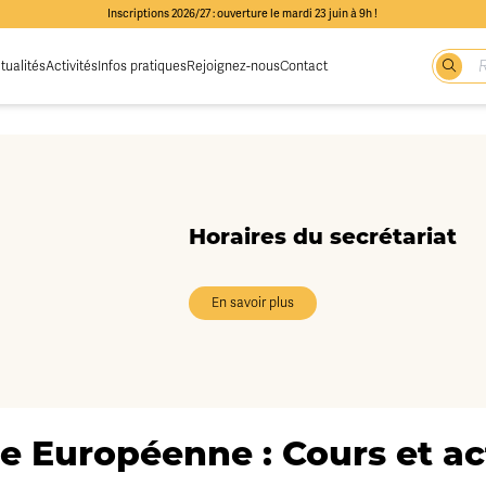
Inscriptions 2026/27 : ouverture le mardi 23 juin à 9h !
tualités
Activités
Infos pratiques
Rejoignez-nous
Contact
Horaires du secrétariat
En savoir plus
e Européenne : Cours et act