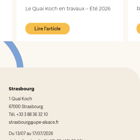
Le Quai Koch en travaux – Été 2026
Re
Lire l'article
Strasbourg
1 Quai Koch
67000 Strasbourg
Tél.
+33 3 88 36 32 10
strasbourg@upe-alsace.fr
Du 13/07 au 17/07/2026