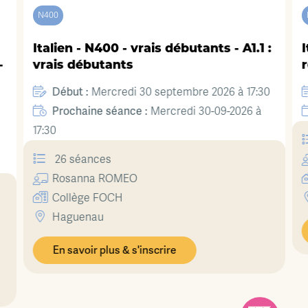
N400
Italien - N400 - vrais débutants - A1.1 :
I
-
vrais débutants
r
Début :
Mercredi 30 septembre 2026 à 17:30
Prochaine séance :
Mercredi 30-09-2026 à
17:30
26 séances
Rosanna
ROMEO
Collège FOCH
Haguenau
En savoir plus & s'inscrire