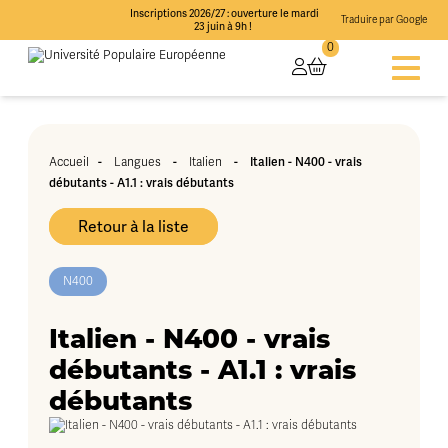
Inscriptions 2026/27 : ouverture le mardi
Traduire par Google
23 juin à 9h !
0
-
-
-
Italien - N400 - vrais
Accueil
Langues
Italien
débutants - A1.1 : vrais débutants
Retour à la liste
N400
Italien - N400 - vrais
débutants - A1.1 : vrais
débutants