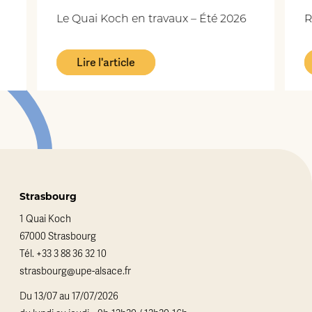
Le Quai Koch en travaux – Été 2026
Repla
Lire l'article
L
Strasbourg
1 Quai Koch
67000 Strasbourg
Tél.
+33 3 88 36 32 10
strasbourg@upe-alsace.fr
Du 13/07 au 17/07/2026