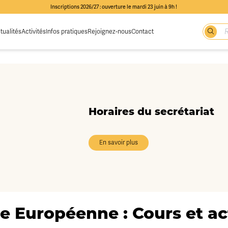
Inscriptions 2026/27 : ouverture le mardi 23 juin à 9h !
tualités
Activités
Infos pratiques
Rejoignez-nous
Contact
Horaires du secrétariat
En savoir plus
e Européenne : Cours et act