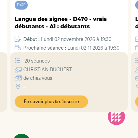
D470
D471
Langue des signes - D470 - vrais
Langu
débutants - A1 : débutants
débu
Début :
Lundi 02 novembre 2026 à 19:30
Dé
Prochaine séance :
Lundi 02-11-2026 à 19:30
Pr
20 séances
20
CHRISTIAN
BUCHERT
C
de chez vous
de
--
--
En savoir plus & s'inscrire
En