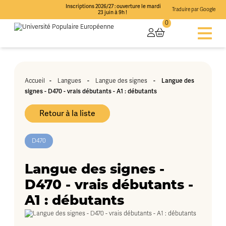
Inscriptions 2026/27 : ouverture le mardi
Traduire par Google
23 juin à 9h !
0
Accueil
-
Langues
-
Langue des signes
-
Langue des
signes - D470 - vrais débutants - A1 : débutants
Retour à la liste
D470
Langue des signes -
D470 - vrais débutants -
A1 : débutants