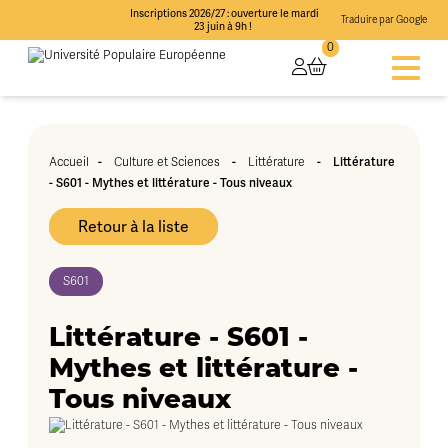
Inscriptions 2026/27 : ouverture le mardi
Traduire par Google
23 juin à 9h !
0
-
-
-
Littérature
Accueil
Culture et Sciences
Littérature
- S601 - Mythes et littérature - Tous niveaux
Retour à la liste
S601
Littérature - S601 -
Mythes et littérature -
Tous niveaux