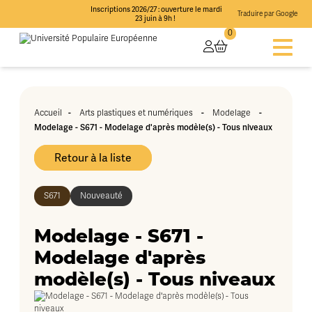
Inscriptions 2026/27 : ouverture le mardi
Traduire par Google
23 juin à 9h !
0
-
-
-
Accueil
Arts plastiques et numériques
Modelage
Modelage - S671 - Modelage d'après modèle(s) - Tous niveaux
Retour à la liste
S671
Nouveauté
Modelage - S671 -
Modelage d'après
modèle(s) - Tous niveaux