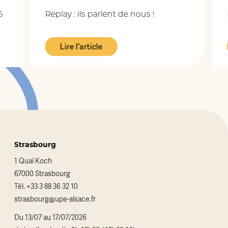
Replay : ils parlent de nous !
R
Lire l'article
Strasbourg
1 Quai Koch
67000 Strasbourg
Tél.
+33 3 88 36 32 10
strasbourg@upe-alsace.fr
Du 13/07 au 17/07/2026