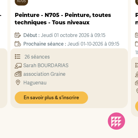
N705
-
Peinture - N705 - Peinture, toutes
P
techniques - Tous niveaux
Début :
Jeudi 01 octobre 2026 à 09:15
Prochaine séance :
Jeudi 01-10-2026 à 09:15
1
26 séances
Sarah
BOURDARIAS
association Graine
Haguenau
En savoir plus & s'inscrire