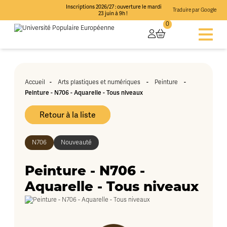
Inscriptions 2026/27 : ouverture le mardi
Traduire par Google
23 juin à 9h !
0
-
-
-
Accueil
Arts plastiques et numériques
Peinture
Peinture - N706 - Aquarelle - Tous niveaux
Retour à la liste
N706
Nouveauté
Peinture - N706 -
Aquarelle - Tous niveaux