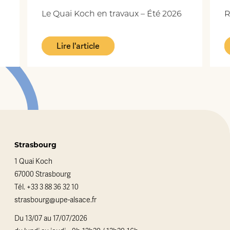
Le Quai Koch en travaux – Été 2026
R
Lire l'article
Strasbourg
1 Quai Koch
67000 Strasbourg
Tél.
+33 3 88 36 32 10
strasbourg@upe-alsace.fr
Du 13/07 au 17/07/2026