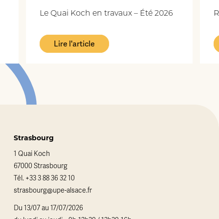
Le Quai Koch en travaux – Été 2026
Replay : i
Lire l'article
Lire l'
Strasbourg
1 Quai Koch
67000 Strasbourg
Tél.
+33 3 88 36 32 10
strasbourg@upe-alsace.fr
Du 13/07 au 17/07/2026