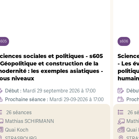
s606
iques - s605
Sciences sociales et politiques -
tion de la
- Les évolutions sociétales et
siatiques -
politiques au prisme des scienc
humaines - Tous niveaux
Début :
026 à 17:00
Mardi 29 septembre 2026 à 18
Prochaine séance :
9-2026 à 17:00
Mardi 29-09-2026 
26 séances
Mathias
SCHIRMANN
Quai Koch
STRASBOURG