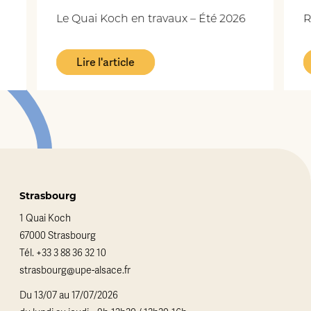
uai Koch en travaux – Été 2026
Replay : ils parl
Lire l'article
Lire l'article
Strasbourg
1 Quai Koch
67000 Strasbourg
Tél.
+33 3 88 36 32 10
strasbourg@upe-alsace.fr
Du 13/07 au 17/07/2026