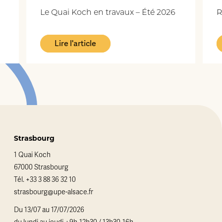
Le Quai Koch en travaux – Été 2026
R
Lire l'article
Strasbourg
1 Quai Koch
67000 Strasbourg
Tél.
+33 3 88 36 32 10
strasbourg@upe-alsace.fr
Du 13/07 au 17/07/2026