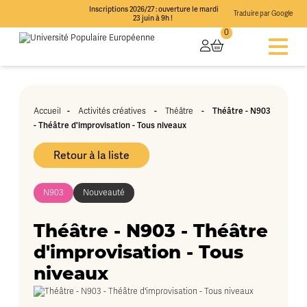
Inscriptions 2026/27 : ouverture le mardi
Traduire par Google
23 juin à 9h !
0
-
-
-
Théâtre - N903
Accueil
Activités créatives
Théâtre
- Théâtre d'improvisation - Tous niveaux
Retour à la liste
N903
Nouveauté
Théâtre - N903 - Théâtre
d'improvisation - Tous
niveaux