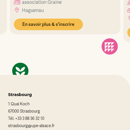
association Graine
Haguenau
En savoir plus & s'inscrire
Strasbourg
1 Quai Koch
67000 Strasbourg
Tél.
+33 3 88 36 32 10
strasbourg@upe-alsace.fr