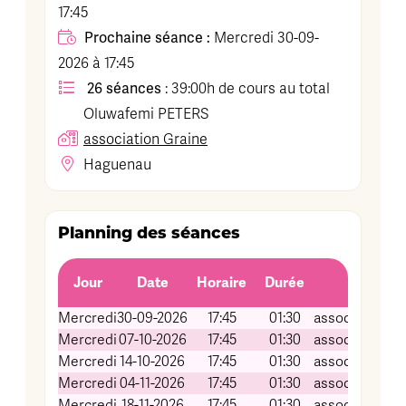
17:45
Prochaine séance :
Mercredi 30-09-
2026 à 17:45
26 séances
: 39:00h de cours au total
Oluwafemi
PETERS
association Graine
Haguenau
Planning des séances
Jour
Date
Horaire
Durée
Li
Mercredi
30-09-2026
17:45
01:30
association Gr
Mercredi
07-10-2026
17:45
01:30
association Gr
Mercredi
14-10-2026
17:45
01:30
association Gr
Mercredi
04-11-2026
17:45
01:30
association Gr
Mercredi
18-11-2026
17:45
01:30
association Gr