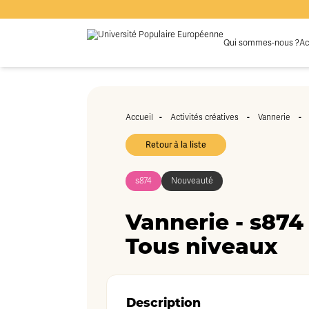
Qui sommes-nous ?
Ac
-
-
Accueil
Activités créatives
Vannerie
Retour à la liste
s874
Nouveauté
Vannerie - s874 
Tous niveaux
Description