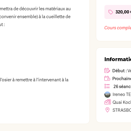
rmettra de découvrir les matériaux au
320,00 
 convenir ensemble) à la cueillette de
t :
Cours comple
Informati
Début :
Ve
Prochaine
osier à remettre à l’intervenant à la
26 séanc
Ireneo
TE
Quai Koc
STRASB