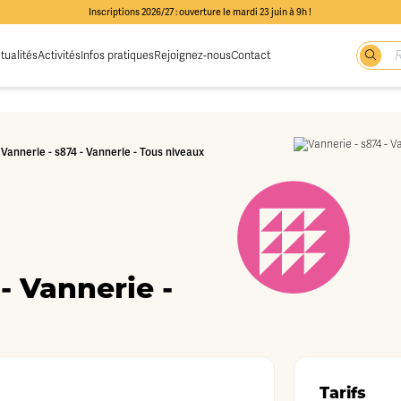
Inscriptions 2026/27 : ouverture le mardi 23 juin à 9h !
tualités
Activités
Infos pratiques
Rejoignez-nous
Contact
-
Vannerie - s874 - Vannerie - Tous niveaux
- Vannerie -
Tarifs