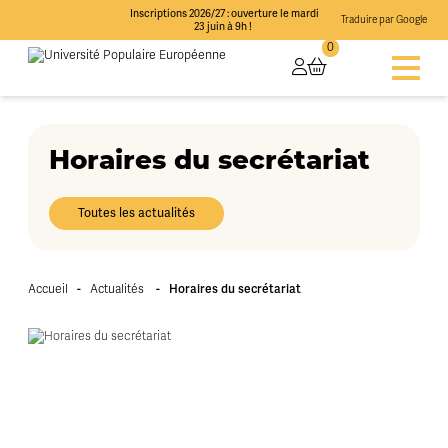
Inscriptions 2026/27 : ouverture le mardi
Traduire par Google
23 juin à 9h !
0
Horaires du secrétariat
Toutes les actualités
-
-
Horaires du secrétariat
Accueil
Actualités