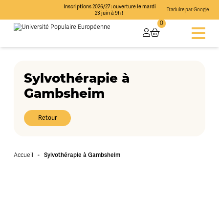
Inscriptions 2026/27 : ouverture le mardi
Traduire par Google
23 juin à 9h !
0
Sylvothérapie à
Gambsheim
Retour
-
Sylvothérapie à Gambsheim
Accueil