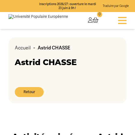
Inscriptions 2026/27 : ouverture le mardi
Traduire par Google
23 juin à 9h !
0
-
Astrid CHASSE
Accueil
Astrid CHASSE
Retour