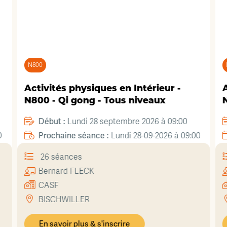
N800
Activités physiques en Intérieur -
A
N800 - Qi gong - Tous niveaux
N
Début :
Lundi 28 septembre 2026 à 09:00
0
Prochaine séance :
Lundi 28-09-2026 à 09:00
26 séances
Bernard
FLECK
CASF
BISCHWILLER
En savoir plus & s'inscrire