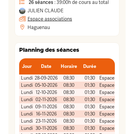
26 séances
: 39:00h de cours au total
JULIEN
CLAUDE
Espace associations
Haguenau
Planning des séances
Jour
Date
Horaire
Durée
L
Lundi
28-09-2026
08:30
01:30
Espace associat
Lundi
05-10-2026
08:30
01:30
Espace associat
Lundi
12-10-2026
08:30
01:30
Espace associat
Lundi
02-11-2026
08:30
01:30
Espace associat
Lundi
09-11-2026
08:30
01:30
Espace associat
Lundi
16-11-2026
08:30
01:30
Espace associat
Lundi
23-11-2026
08:30
01:30
Espace associat
Lundi
30-11-2026
08:30
01:30
Espace associat